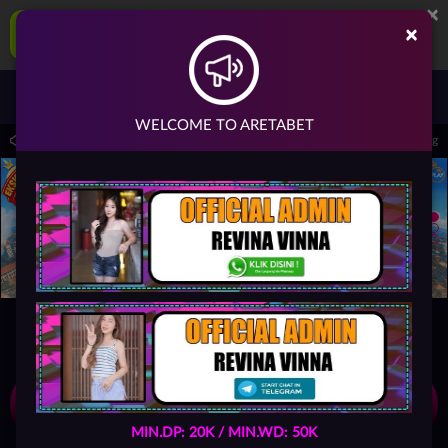
×
ARETABET Aplikasi Mobile
×
UNDUH
Jangan tampilkan lagi hari ini
Masuk
Daftar
WELCOME TO ARETABET
nk Alternatif ARETABET : https://aretabet.id/
Mohon selalu konfirmasi rekening 
JACKPOT
PLAY
IDR
12,746,286,725
MIN.DP: 20K / MIN.WD: 50K