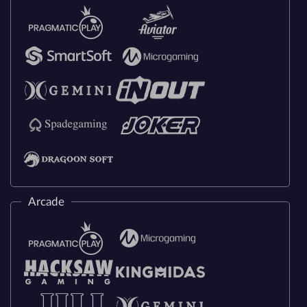
Arcade