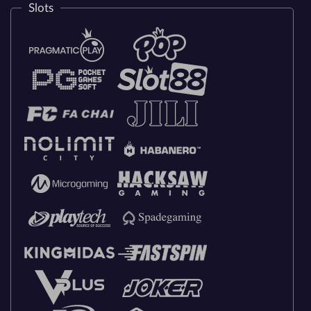
Slots