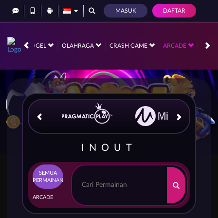
MASUK
DAFTAR
RACE
TOGEL
OLAHRAGA
CRASH GAME
ARCADE
E-SP
INOUT
SEMUA
PERMAINAN
ARCADE