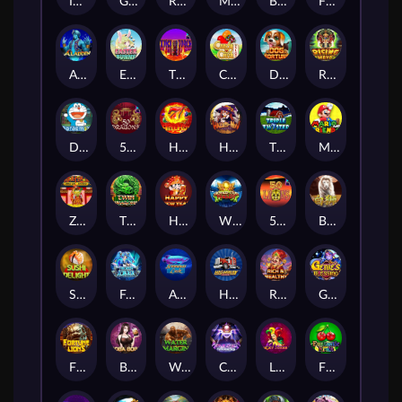
ICELAND
GOD OF WEALTH
Red Chilli
MARIO GOLF
BOY KING
FORTUNE DRAGON 88
Aladdin Wishes
EASTER BUNNY
TIKI TORCH
CANDY CRUSH
DOG FORTUNE
Rising Maya
Doraemon
50 DRAGONS
HELL HOT 100
HALLOWIN
TRIPLE TWISTER
MARIO AND FRIENDS
ZHAO CAI JIN BAO
TWIN DRAGON
HAPPY NEW YEAR
WORLD CUP FRENZY
50 LIONS
BAI SHI
SUSHI DELIGHT
Frozen Joker
AROWANAS LUCK
HIGHWAY KING
RICH AND WEALTHY
Genies Blessing
FORTUNE LIONS
BOBA BOBA
WATER MARGIN
Celestial Goddess
LUCKY JOKER 5
FUNTASTIC FRUIT