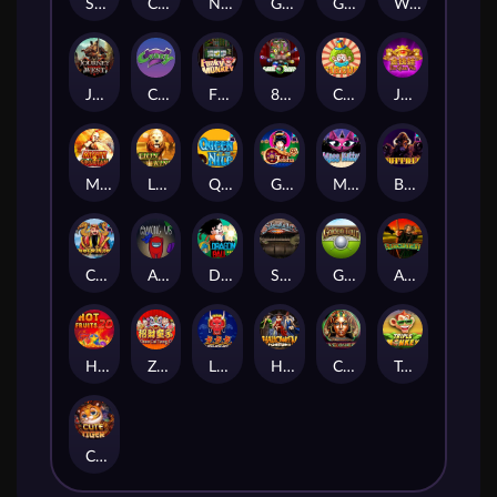
SHIBA VILLAGE
CHRISTMAS GIFT
NEZHA DEMON REBORN
GOLDEN LOTUS
GOD LIST
WAR SAINT
JOURNEY WEST
CRAZY 7
FUNKEY MONKEY
8 BALL SLOTS
CIRCUS
JIN QIAN WA
MIGHTY SPARTAN
LION KING
QUEEN OF THE NILE
GEISHA
MISS KITTY
BUFFALO
CHOY SUN DOA
AMONG US
DRAGON BALL
SILVER BULLET
GOLDEN TOUR
ARCHER
HOT FRUITS 20
ZHAO CAI TONG ZHI
LONG LONG LONG
Halloween Fortune
CAT QUEEN
Triple Monkey
CUTE TIGER