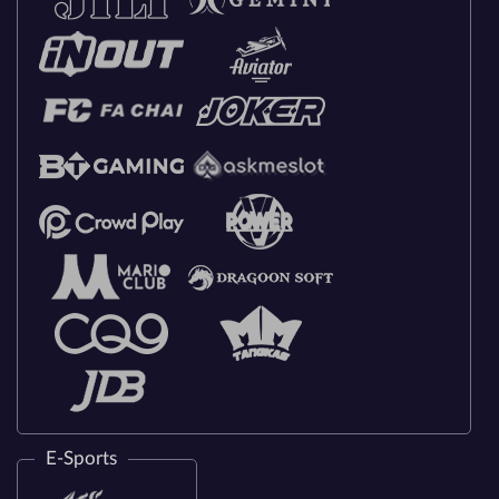
E-Sports