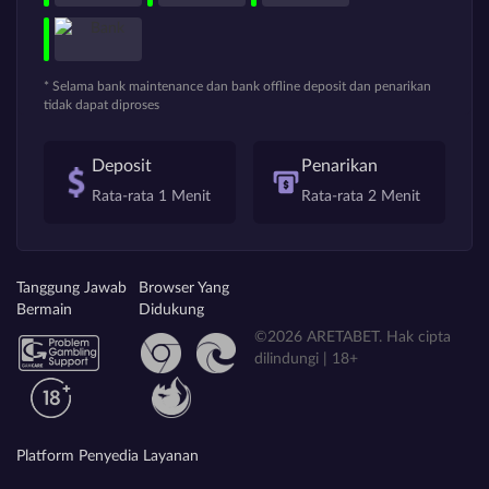
* Selama bank maintenance dan bank offline deposit dan penarikan
tidak dapat diproses
Deposit
Penarikan
Rata-rata 1 Menit
Rata-rata 2 Menit
Tanggung Jawab
Browser Yang
Bermain
Didukung
©2026 ARETABET. Hak cipta
dilindungi | 18+
Platform Penyedia Layanan