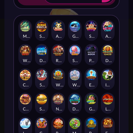
Mystical Beasts
Snake Castle
Aliens Madness
GREAT BLUE
Sea Circus
A NIGHT OUT
WILD WEST
DOLPHIN TREASURE
RAGNAROK FIRE STORM
Sweet Buffet
PANTHER MOON
DRAGON GATE
Cai Shen Do
5 DRAGONS
Wings of God
Winter Magic
Excalibur Legend
IRISH LUCK
Chinese Fair
SAFARI HEAT
Neko The Fortune Cat
DOLPHIN REEF
GREEN GOLD
LOTTO MADNESS