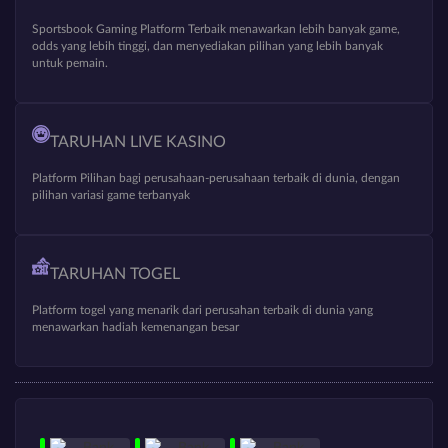
Sportsbook Gaming Platform Terbaik menawarkan lebih banyak game,
odds yang lebih tinggi, dan menyediakan pilihan yang lebih banyak
untuk pemain.
TARUHAN LIVE KASINO
Platform Pilihan bagi perusahaan-perusahaan terbaik di dunia, dengan
pilihan variasi game terbanyak
TARUHAN TOGEL
Platform togel yang menarik dari perusahan terbaik di dunia yang
menawarkan hadiah kemenangan besar