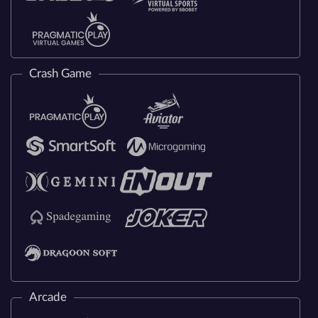
Crash Game
Arcade