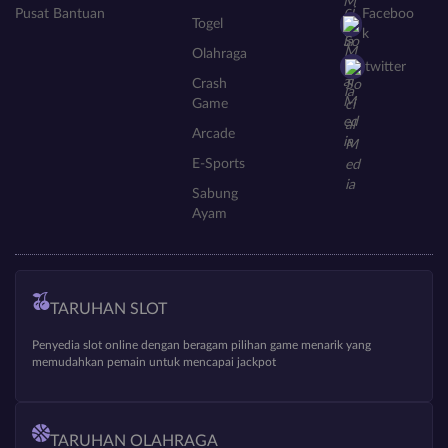
Pusat Bantuan
Faceboo
Togel
k
Olahraga
twitter
Crash
Game
Arcade
E-Sports
Sabung
Ayam
TARUHAN SLOT
Penyedia slot online dengan beragam pilihan game menarik yang
memudahkan pemain untuk mencapai jackpot
TARUHAN OLAHRAGA