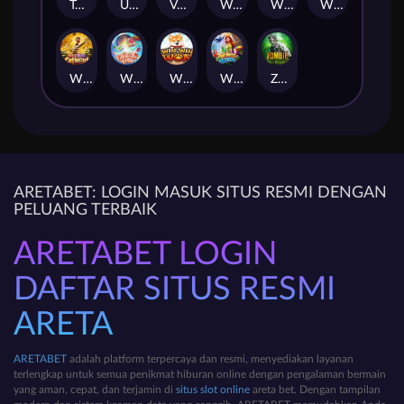
Tsar Treasures
Ultimate Striker
Vampire's Charm
Werewolf's Hunt
Wild Coaster
Wild Fireworks
Wild Heist Cashout
Win Win Fish Prawn Crab
Win Win Won
Wings of Iguazu
Zombie Outbreak
ARETABET: LOGIN MASUK SITUS RESMI DENGAN
PELUANG TERBAIK
ARETABET LOGIN
DAFTAR SITUS RESMI
ARETA
ARETABET
adalah platform terpercaya dan resmi, menyediakan layanan
terlengkap untuk semua penikmat hiburan online dengan pengalaman bermain
yang aman, cepat, dan terjamin di
situs slot online
areta bet. Dengan tampilan