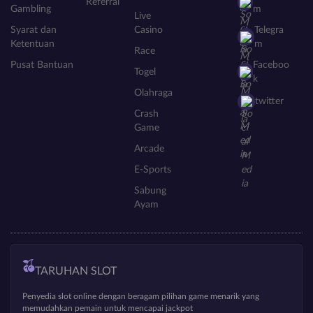
Referral
Gambling
m
Live
Syarat dan
Casino
Telegra
Ketentuan
m
Race
Pusat Bantuan
Faceboo
Togel
k
Olahraga
twitter
Crash
Game
Arcade
E-Sports
Sabung
Ayam
TARUHAN SLOT
Penyedia slot online dengan beragam pilihan game menarik yang
memudahkan pemain untuk mencapai jackpot