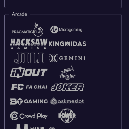
Arcade