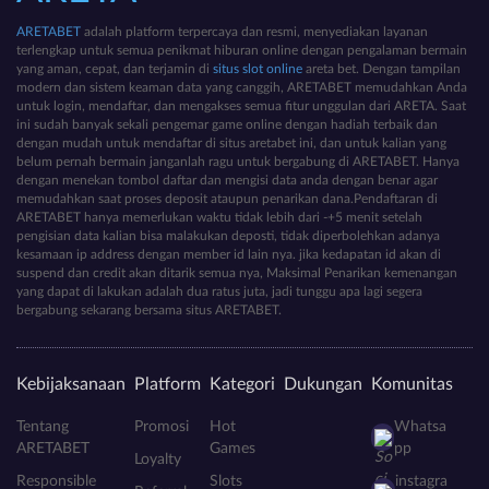
ARETABET
adalah platform terpercaya dan resmi, menyediakan layanan
terlengkap untuk semua penikmat hiburan online dengan pengalaman bermain
yang aman, cepat, dan terjamin di
situs slot online
areta bet. Dengan tampilan
modern dan sistem keaman data yang canggih, ARETABET memudahkan Anda
untuk login, mendaftar, dan mengakses semua fitur unggulan dari ARETA. Saat
ini sudah banyak sekali pengemar game online dengan hadiah terbaik dan
dengan mudah untuk mendaftar di situs aretabet ini, dan untuk kalian yang
belum pernah bermain janganlah ragu untuk bergabung di ARETABET. Hanya
dengan menekan tombol daftar dan mengisi data anda dengan benar agar
memudahkan saat proses deposit ataupun penarikan dana.Pendaftaran di
ARETABET hanya memerlukan waktu tidak lebih dari -+5 menit setelah
pengisian data kalian bisa malakukan deposti, tidak diperbolehkan adanya
kesamaan ip address dengan member id lain nya. jika kedapatan id akan di
suspend dan credit akan ditarik semua nya, Maksimal Penarikan kemenangan
yang dapat di lakukan adalah dua ratus juta, jadi tunggu apa lagi segera
bergabung sekarang bersama situs ARETABET.
Kebijaksanaan
Platform
Kategori
Dukungan
Komunitas
Tentang
Promosi
Hot
Whatsa
ARETABET
Games
pp
Loyalty
Responsible
Slots
instagra