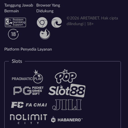
Tanggung Jawab
Browser Yang
Bermain
Didukung
©2026 ARETABET. Hak cipta
dilindungi | 18+
Platform Penyedia Layanan
Slots