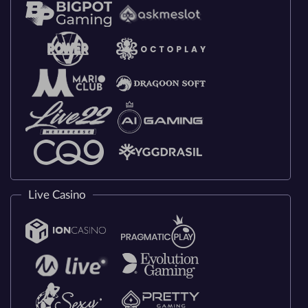
Live Casino