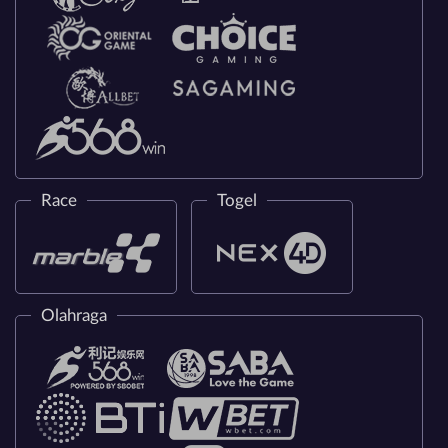
Race
Togel
Olahraga