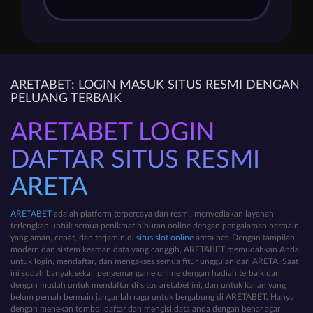
ARETABET: LOGIN MASUK SITUS RESMI DENGAN
PELUANG TERBAIK
ARETABET LOGIN
DAFTAR SITUS RESMI
ARETA
ARETABET
adalah platform terpercaya dan resmi, menyediakan layanan
terlengkap untuk semua penikmat hiburan online dengan pengalaman bermain
yang aman, cepat, dan terjamin di
situs slot online
areta bet. Dengan tampilan
modern dan sistem keaman data yang canggih, ARETABET memudahkan Anda
untuk login, mendaftar, dan mengakses semua fitur unggulan dari ARETA. Saat
ini sudah banyak sekali pengemar game online dengan hadiah terbaik dan
dengan mudah untuk mendaftar di situs aretabet ini, dan untuk kalian yang
belum pernah bermain janganlah ragu untuk bergabung di ARETABET. Hanya
dengan menekan tombol daftar dan mengisi data anda dengan benar agar