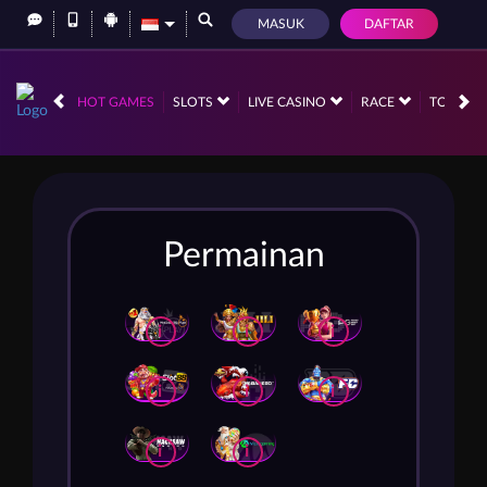
MASUK
DAFTAR
HOT GAMES
SLOTS
LIVE CASINO
RACE
TOGEL
Permainan
i
i
i
i
i
i
i
i