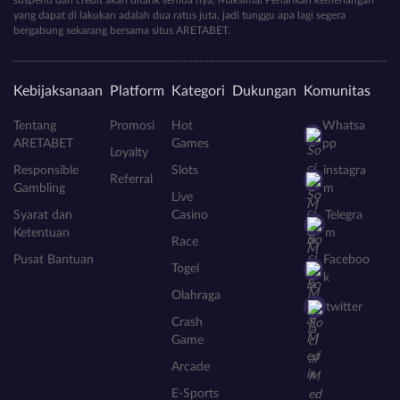
suspend dan credit akan ditarik semua nya, Maksimal Penarikan kemenangan
yang dapat di lakukan adalah dua ratus juta, jadi tunggu apa lagi segera
bergabung sekarang bersama situs ARETABET.
Kebijaksanaan
Platform
Kategori
Dukungan
Komunitas
Tentang
Promosi
Hot
Whatsa
ARETABET
Games
pp
Loyalty
Responsible
Slots
instagra
Referral
Gambling
m
Live
Syarat dan
Casino
Telegra
Ketentuan
m
Race
Pusat Bantuan
Faceboo
Togel
k
Olahraga
twitter
Crash
Game
Arcade
E-Sports