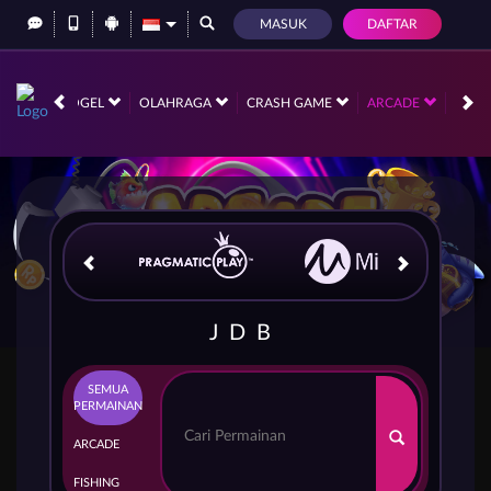
MASUK
DAFTAR
RACE
TOGEL
OLAHRAGA
CRASH GAME
ARCADE
E-SP
JDB
SEMUA
PERMAINAN
ARCADE
FISHING