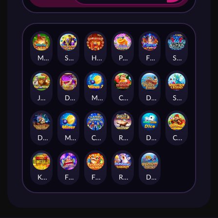
Mole Crash
Shade Dragons Fishing
Happy New Year
Piggy Bank TapTap
Fighter Fire
Super Super Fruit
Jogo Do Bicho
Dragon Master
Mines 2
Crazy King Kong
Dragon Fishing
Spirit Tide Legend
Dragon of Demons
Mines
Classic Mario
Rocket Derby
Dice
Cai Shen Fishing
King Of Football
Fishing Disco
Fishing YiLuFa
Running Chicken
Dragon Fishing II