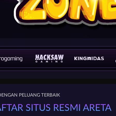
 DENGAN PELUANG TERBAIK
FTAR SITUS RESMI ARETA