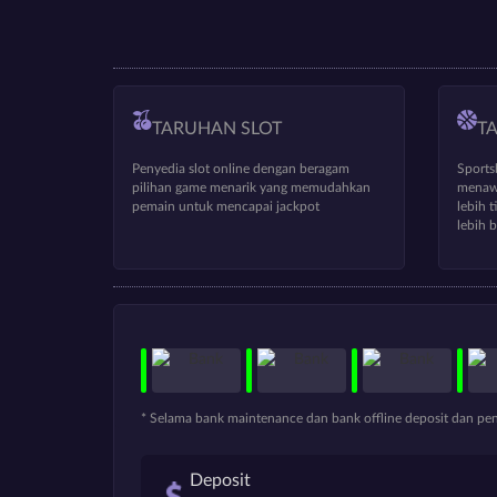
TARUHAN SLOT
T
Penyedia slot online dengan beragam
Sports
pilihan game menarik yang memudahkan
menawa
pemain untuk mencapai jackpot
lebih 
lebih 
* Selama bank maintenance dan bank offline deposit dan pen
Deposit