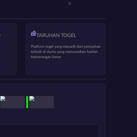
O
TARUHAN TOGEL
Platform togel yang menarik dari perusahan
terbaik di dunia yang menawarkan hadiah
kemenangan besar