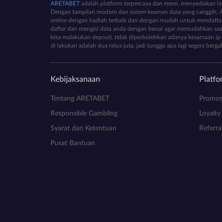
ARETABET
adalah platform terpercaya dan resmi, menyediakan l
Dengan tampilan modern dan sistem keaman data yang canggih, 
online dengan hadiah terbaik dan dengan mudah untuk mendaftar
daftar dan mengisi data anda dengan benar agar memudahkan saat
bisa malakukan deposti, tidak diperbolehkan adanya kesamaan ip 
di lakukan adalah dua ratus juta, jadi tunggu apa lagi segera be
Kebijaksanaan
Platfo
Tentang ARETABET
Promos
Responsible Gambling
Loyalty
Syarat dan Ketentuan
Referra
Pusat Bantuan