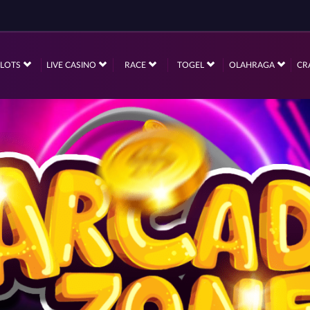
SLOTS
LIVE CASINO
RACE
TOGEL
OLAHRAGA
CR