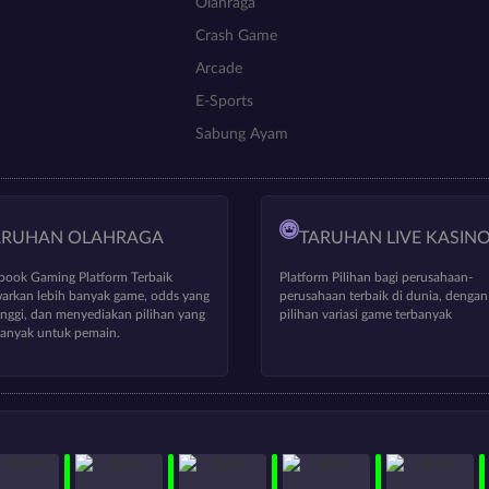
Olahraga
Crash Game
Arcade
E-Sports
Sabung Ayam
ARUHAN OLAHRAGA
TARUHAN LIVE KASIN
book Gaming Platform Terbaik
Platform Pilihan bagi perusahaan-
rkan lebih banyak game, odds yang
perusahaan terbaik di dunia, dengan
tinggi, dan menyediakan pilihan yang
pilihan variasi game terbanyak
banyak untuk pemain.