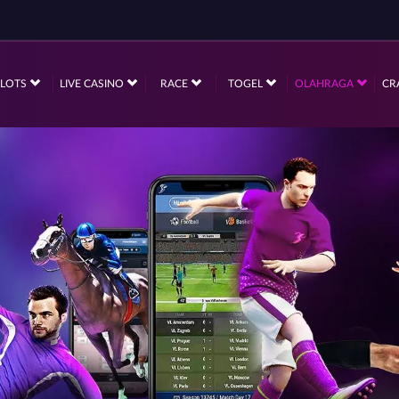
SLOTS
LIVE CASINO
RACE
TOGEL
OLAHRAGA
CR