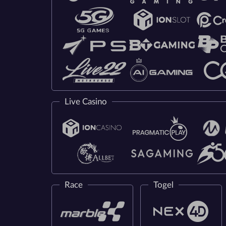
Live Casino
Race
Togel