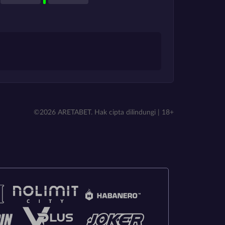
©2026 ARETABET. Hak cipta dilindungi | 18+