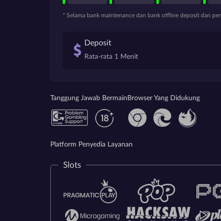
* Selama bank maintenance dan bank offline deposit dan pen
Deposit
Rata-rata 1 Menit
Tanggung Jawab Bermain
Browser Yang Didukung
Platform Penyedia Layanan
Slots