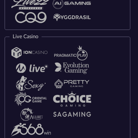
Live Casino