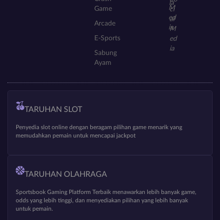
Game
Arcade
E-Sports
Sabung
Ayam
TARUHAN SLOT
Penyedia slot online dengan beragam pilihan game menarik yang
memudahkan pemain untuk mencapai jackpot
TARUHAN OLAHRAGA
Sportsbook Gaming Platform Terbaik menawarkan lebih banyak game,
odds yang lebih tinggi, dan menyediakan pilihan yang lebih banyak
untuk pemain.