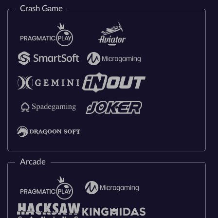
Crash Game
Arcade